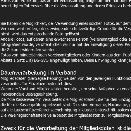
Fo
tos vom Publikum, das an der Veranstaltung teilgenommen hat oder Fo
berechtigten Interesses, über die Veranstaltung und deren Erfolg zu beri
Sie haben die Möglichkeit, der Verwendung eines solchen Fotos, auf dem
Verband wird prüfen, ob es zwingende schutzwürdige Gründe für die Vera
nicht, wird das entsprechende Foto gelöscht.
Andere Fotos, auf denen eine erwachsene Person (Vereinsmitglied oder a
fotografiert wurde, veröffentlichen wir nur mit der Einwilligung dieser Pe
die Zukunft widerrufen werden.
Fotos von minderjährigen Vereinsmitgliedern oder Kindern aus dem Publi
Absatz 1 Satz 1 a) DS-GVO eingewilligt haben. Diese Einwilligung kann je
Datenverarbeitung im Verband
Mitgliedsdaten (Beitragserhebung) werden von den jeweiligen Funktionst
verarbeitet. Im Einzelnen bedeutet dies:
Wenn der Vorstand Mitgliedsdaten benötigt, um seine Aufgaben zu erledige
insbesondere Beitragserhebung.
Der*die Kassenwart*in verarbeitet die Mitgliedsdaten, die für den Einzug 
die für die Kassenprüfung relevant sind. Dies sind Vorname, Nachname, p
auf die Lastschriftsverfahrensgenehmigung inklusive Unterschrift, sofern 
Die Vereinsgeschäftsstelle verarbeitet die Mitgliedsdaten zur Mitgliedsv
Zweck für die Verarbeitung der Mitgliedsdaten ist d