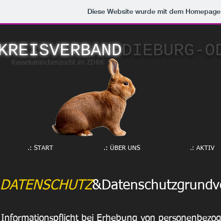
Diese Website wurde mit dem Homepage
KREISVERBAND
DIEBURG-O
Rassekaninchenzucht im ZDRK
.: START
.: ÜBER UNS
.: AKTIV
DATENSCHUTZ
&Datenschutzgrundv
Informationspflicht bei Erhebung von personenbezo